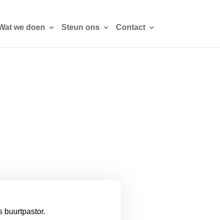
Wat we doen
Steun ons
Contact
s buurtpastor.