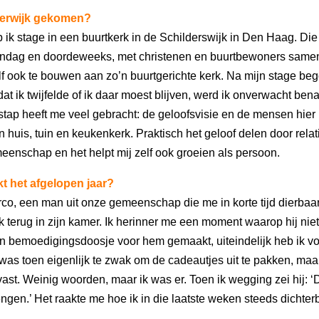
oerwijk gekomen?
p ik stage in een buurtkerk in de Schilderswijk in Den Haag. Die
p zondag en doordeweeks, met christenen en buurtbewoners sam
f ook te bouwen aan zo’n buurtgerichte kerk. Na mijn stage beg
t ik twijfelde of ik daar moest blijven, werd ik onverwacht be
stap heeft me veel gebracht: de geloofsvisie en de mensen hier
en huis, tuin en keukenkerk. Praktisch het geloof delen door re
nschap en het helpt mij zelf ook groeien als persoon.
kt het afgelopen jaar?
o, een man uit onze gemeenschap die me in korte tijd dierbaar 
ak terug in zijn kamer. Ik herinner me een moment waarop hij n
bemoedigingsdoosje voor hem gemaakt, uiteindelijk heb ik voo
was toen eigenlijk te zwak om de cadeautjes uit te pakken, ma
vast. Weinig woorden, maar ik was er. Toen ik wegging zei hij: ‘D
ngen.’ Het raakte me hoe ik in die laatste weken steeds dichte