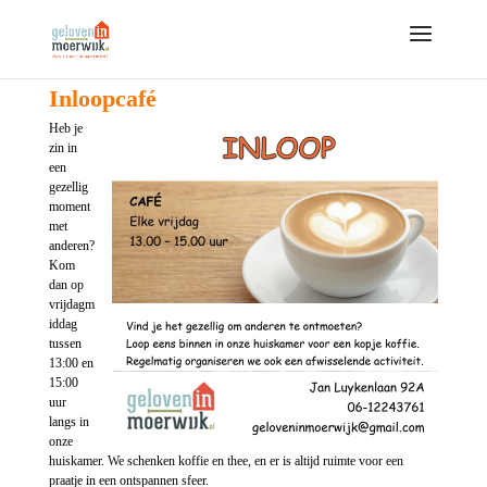
Inloopcafé
Heb je
zin in
een
gezellig
moment
met
anderen?
Kom
dan op
vrijdagm
iddag
tussen
13:00 en
15:00
uur
langs in
onze
huiskamer. We schenken koffie en thee, en er is altijd ruimte voor een
praatje in een ontspannen sfeer.