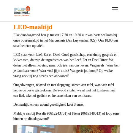
LED-maaltijd
Elke dinsdagavond ben je tussen 17.30 en 19.30 uur van harte welkom bij
onze buurtmaaltijd in het Marcushuis (Jan Luykenlaan 92a). Om 18.00 uur
staat het eten op tafel.
LED staat voor Leef, Eet en Deel. Goed gezelschap, een zinnig gesprek en
lekker eten, dat zijn de ingrediënten van het Leef, Eet en Deel Diner. We
delen niet alleen het eten, maar ook iets van ons leven. Vragen als: Waar ben
je dankbaar voor? Waar voel jij je thuis? Wat geeft jou hoop? Op welke
vraag zoek jij nog steeds een antwoord?
Ongedwongen, relaxed en met diepgang, samen aan tafel, want aan tafel
heb je de beste gesprekken. De avond sluiten we af met het luisteren naar
een lied, tekst of gedicht en het aansteken van een kaars.
De maaltijd en een avond gezelligheid kost 3 euro.
Meldt je aan bij Rosalie (0612243761) of Pieter (0619348613) of loop eens
binnen op dinsdagavond!