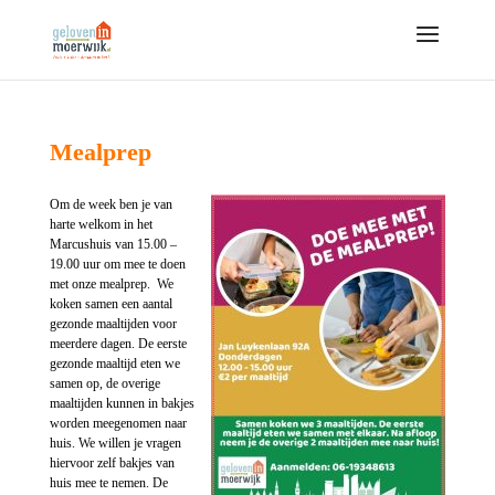
Mealprep
Om de week ben je van
harte welkom in het
Marcushuis van 15.00 –
19.00 uur om mee te doen
met onze mealprep. We
koken samen een aantal
gezonde maaltijden voor
meerdere dagen. De eerste
gezonde maaltijd eten we
samen op, de overige
maaltijden kunnen in bakjes
worden meegenomen naar
huis. We willen je vragen
hiervoor zelf bakjes van
huis mee te nemen. De