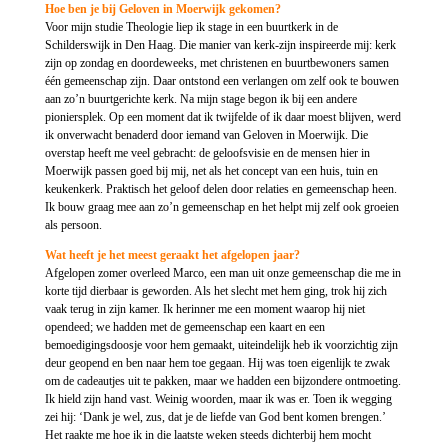
Hoe ben je bij Geloven in Moerwijk gekomen?
Voor mijn studie Theologie liep ik stage in een buurtkerk in de
Schilderswijk in Den Haag. Die manier van kerk‑zijn inspireerde mij: kerk
zijn op zondag en doordeweeks, met christenen en buurtbewoners samen
één gemeenschap zijn. Daar ontstond een verlangen om zelf ook te bouwen
aan zo’n buurtgerichte kerk. Na mijn stage begon ik bij een andere
pioniersplek. Op een moment dat ik twijfelde of ik daar moest blijven, werd
ik onverwacht benaderd door iemand van Geloven in Moerwijk. Die
overstap heeft me veel gebracht: de geloofsvisie en de mensen hier in
Moerwijk passen goed bij mij, net als het concept van een huis, tuin en
keukenkerk. Praktisch het geloof delen door relaties en gemeenschap heen.
Ik bouw graag mee aan zo’n gemeenschap en het helpt mij zelf ook groeien
als persoon.
Wat heeft je het meest geraakt het afgelopen jaar?
Afgelopen zomer overleed Marco, een man uit onze gemeenschap die me in
korte tijd dierbaar is geworden. Als het slecht met hem ging, trok hij zich
vaak terug in zijn kamer. Ik herinner me een moment waarop hij niet
opendeed; we hadden met de gemeenschap een kaart en een
bemoedigingsdoosje voor hem gemaakt, uiteindelijk heb ik voorzichtig zijn
deur geopend en ben naar hem toe gegaan. Hij was toen eigenlijk te zwak
om de cadeautjes uit te pakken, maar we hadden een bijzondere ontmoeting.
Ik hield zijn hand vast. Weinig woorden, maar ik was er. Toen ik wegging
zei hij: ‘Dank je wel, zus, dat je de liefde van God bent komen brengen.’
Het raakte me hoe ik in die laatste weken steeds dichterbij hem mocht